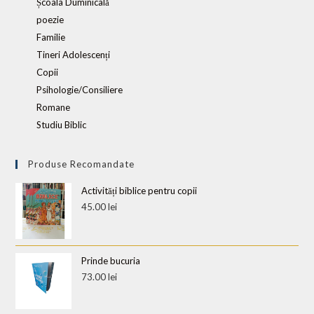
Școala Duminicală
poezie
Familie
Tineri Adolescenți
Copii
Psihologie/Consiliere
Romane
Studiu Biblic
Produse Recomandate
Activități biblice pentru copii
45.00
lei
Prinde bucuria
73.00
lei