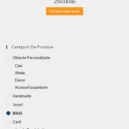
250.00
lei
Citește mai mult
Categorii De Produse
Obiecte Personalizate
Căni
Altele
Decor
Accesorii papetarie
Handmade
Jocuri
Biblii
Carti