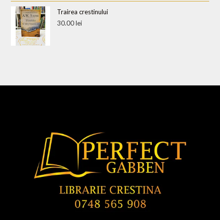
Trairea crestinului
30.00
lei