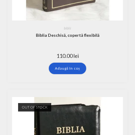
biblii
Biblia Deschisă, copertă flexibilă
110.00
lei
Adaugă în coș
OUT OF STOCK