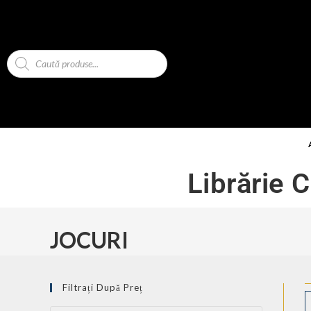
Librărie 
JOCURI
Filtrați După Preț