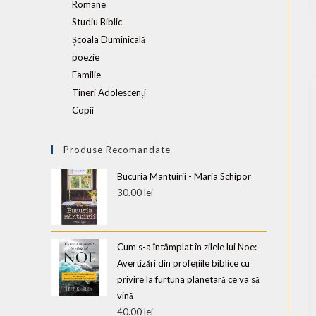
Romane
Studiu Biblic
Școala Duminicală
poezie
Familie
Tineri Adolescenți
Copii
Produse Recomandate
Bucuria Mantuirii - Maria Schipor
30.00
lei
Cum s-a întâmplat în zilele lui Noe:
Avertizări din profețiile biblice cu
privire la furtuna planetară ce va să
vină
40.00
lei