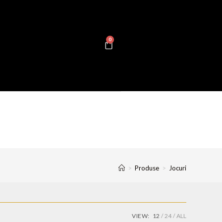
0
>
Produse
>
Jocuri
VIEW:
12
24
ALL