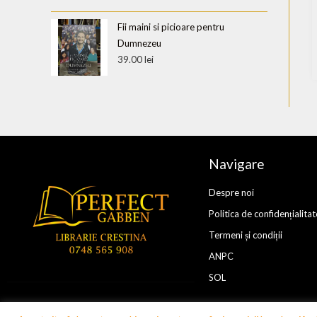
Fii maini si picioare pentru
Dumnezeu
39.00
lei
Navigare
Despre noi
Politica de confidențialitat
Termeni și condiții
ANPC
SOL