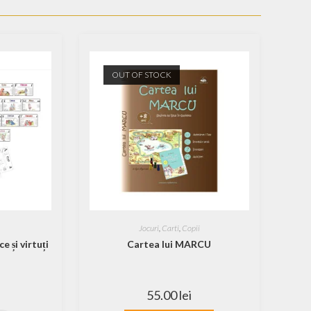
OUT OF STOCK
Jocuri
,
Carti
,
Copii
e și virtuți
Cartea lui MARCU
55.00
lei