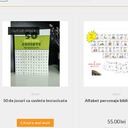
OUT OF STOCK
Jocuri
Jocuri
50 de jocuri cu cuvinte incrucisate
Alfabet personaje biblic
55.00
lei
Citește mai mult