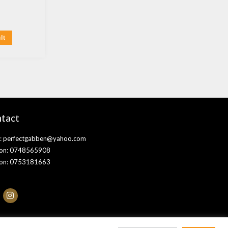
lt
tact
:
perfectgabben@yahoo.com
fon: 0748565908
fon: 0753181663