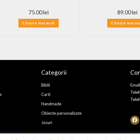
75.00
lei
89.00
lei
Citește mai mult
Citește mai mu
Categorii
Con
Biblii
Email
Tele
e
Carti
Tele
Handmade
Obiecte personalizate
Jocuri