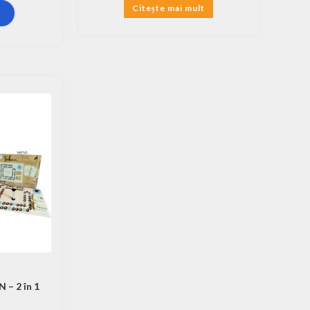
Citește mai mult
ș
 – 2 în 1