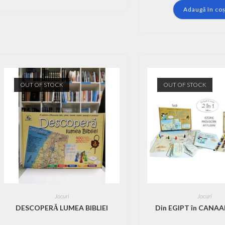
Adaugă în co
OUT OF STOCK
OUT OF STOCK
Jocuri
Jocuri
DESCOPERĂ LUMEA BIBLIEI
Din EGIPT în CANAAN