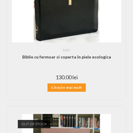
biblii
Biblie cu fermoar si coperta în piele ecologica
130.00
lei
Citește mai mult
OUT OF STOCK