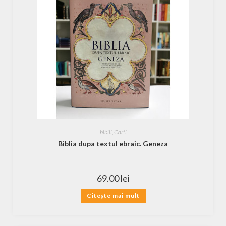
biblii
,
Carti
Biblia dupa textul ebraic. Geneza
69.00
lei
Citește mai mult