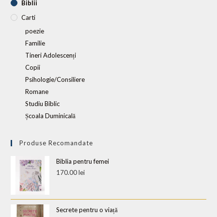
Biblii
Carti
poezie
Familie
Tineri Adolescenți
Copii
Psihologie/Consiliere
Romane
Studiu Biblic
Școala Duminicală
Produse Recomandate
Biblia pentru femei
170.00
lei
Secrete pentru o viață