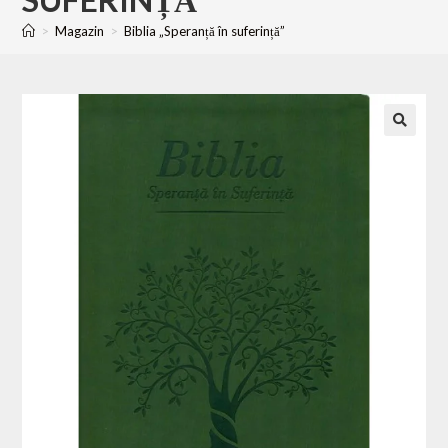
>
Magazin
>
Biblia „Speranță în suferință”
🔍