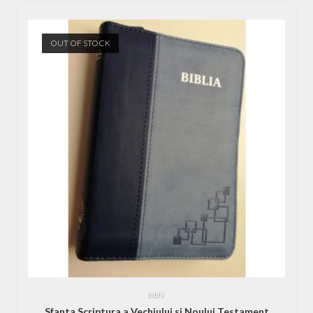
OUT OF STOCK
biblii
Sfanta Scriptura a Vechiului si Noului Testament