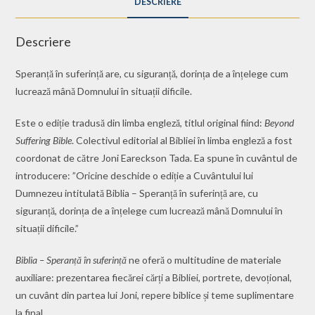
DESCRIERE
Descriere
Speranță în suferință are, cu siguranță, dorința de a înțelege cum
lucrează mână Domnului în situații dificile.
Este o ediție tradusă din limba engleză, titlul original fiind:
Beyond
Suffering Bible
. Colectivul editorial al Bibliei în limba engleză a fost
coordonat de către Joni Eareckson Tada. Ea spune în cuvântul de
introducere: ”Oricine deschide o ediție a Cuvântului lui
Dumnezeu intitulată Biblia – Speranță în suferință are, cu
siguranță, dorința de a înțelege cum lucrează mână Domnului în
situații dificile.”
Biblia – Speranță în suferință
ne oferă o multitudine de materiale
auxiliare: prezentarea fiecărei cărți a Bibliei, portrete, devoțional,
un cuvânt din partea lui Joni, repere biblice și teme suplimentare
la final.