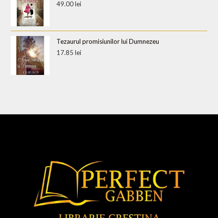
49.00
lei
Tezaurul promisiunilor lui Dumnezeu
17.85
lei