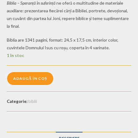
Biblia – Speranță în suferință
ne oferă o multitudine de materiale
auxiliare: prezentarea fiecărei cărți a Bibliei, portrete, devoțional,
un cuvânt din partea lui Joni, repere biblice și teme suplimentare
la final.
Biblia are 1341 pagini, format: 24,5 x 17,5 cm, interior color,
cuvintele Domnului Isus cu roșu, coperta în 4 varinate.
1 în stoc
ADAUGĂ ÎN COȘ
Categorie:
biblii