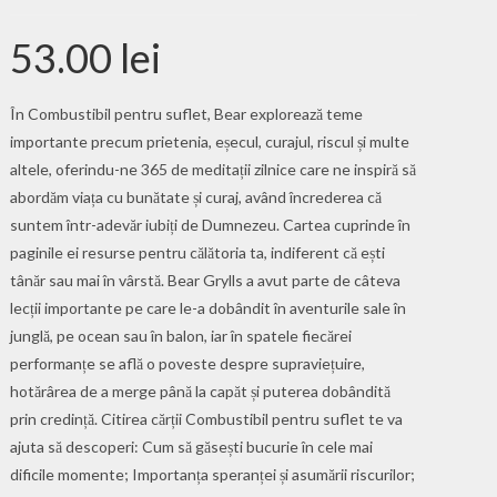
53.00
lei
În Combustibil pentru suflet, Bear explorează teme
importante precum prie­tenia, eșecul, curajul, riscul și multe
altele, oferindu-ne 365 de medi­tații zilnice care ne inspiră să
abordăm viața cu bunătate și curaj, având încrederea că
suntem într-adevăr iubiți de Dumnezeu. Cartea cuprinde în
paginile ei resurse pentru călătoria ta, indiferent că ești
tânăr sau mai în vârstă. Bear Grylls a avut parte de câteva
lecții importante pe care le-a dobândit în aventurile sale în
junglă, pe ocean sau în balon, iar în spatele fiecărei
performanțe se află o poveste despre supraviețuire,
hotărârea de a merge până la capăt și puterea dobândită
prin credință. Citirea cărții Combustibil pentru suflet te va
ajuta să descoperi: Cum să găsești bucurie în cele mai
dificile momente; Importanța speranței și asumării riscurilor;