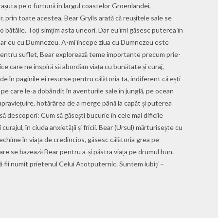
arașuta pe o furtună în largul coastelor Groenlandei,
ar, prin toate acestea, Bear Grylls arată că reușitele sale se
 bătălie. Toți simțim asta uneori. Dar eu îmi găsesc puterea în
u doar eu cu Dumnezeu. A-mi începe ziua cu Dumnezeu este
 pentru suflet, Bear explorează teme importante precum prie­
lnice care ne inspiră să abordăm viața cu bunătate și curaj,
în paginile ei resurse pentru călătoria ta, indiferent că ești
 pe care le-a dobândit în aventurile sale în junglă, pe ocean
upraviețuire, hotărârea de a merge până la capăt și puterea
 să descoperi: Cum să găsești bucurie în cele mai dificile
rajul, în ciuda anxietății și fricii. Bear (Ursul) mărturisește cu
echime în viața de credincios, găsesc călătoria grea pe
are se bazează Bear pentru a-și păstra viața pe drumul bun.
să fii numit prietenul Celui Atotputernic. Suntem iubiți –