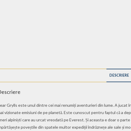
DESCRIERE
escriere
ear Grylls este unul dintre cei mai renumiți aventurieri din lume. A jucat 
ai vizionate emisiuni de pe planetă. Este cunoscut pentru faptul că a depăș
ineri alpiniști care au urcat vreodată pe Everest. Și aceasta e doar o parte 
mpărtășește poveștile din spatele multor expediții îndrăznețe ale sale și m