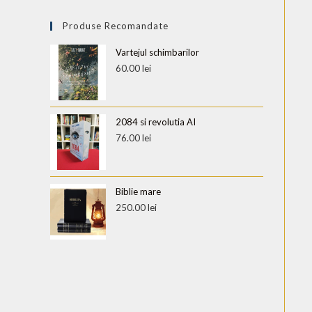
Produse Recomandate
Vartejul schimbarilor
60.00
lei
2084 si revolutia AI
76.00
lei
Biblie mare
250.00
lei