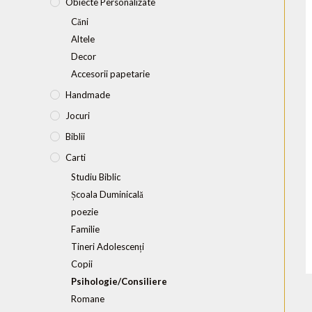
Obiecte Personalizate
Căni
Altele
Decor
Accesorii papetarie
Handmade
Jocuri
Biblii
Carti
Studiu Biblic
Școala Duminicală
poezie
Familie
Tineri Adolescenți
Copii
Psihologie/Consiliere
Romane