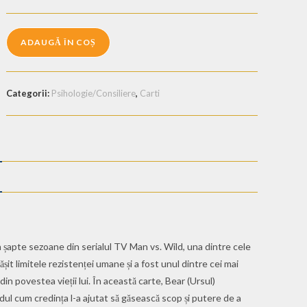
ADAUGĂ ÎN COȘ
Categorii:
Psihologie/Consiliere
,
Carti
în șapte sezoane din serialul TV Man vs. Wild, una dintre cele
it limitele rezistenței umane și a fost unul dintre cei mai
din povestea vieții lui. În această carte, Bear (Ursul)
odul cum credința l-a ajutat să găsească scop și putere de a