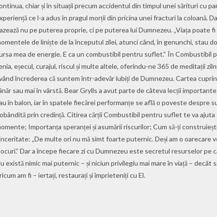
ontinua, chiar și în situații precum accidentul din timpul unei sărituri cu p
xperiență ce l-a adus în pragul morții din pricina unei fracturi la coloană. D
azează nu pe puterea proprie, ci pe puterea lui Dumnezeu. „Viața poate fi o
omentele de liniște de la începutul zilei, atunci când, în genunchi, sta
ursa mea de energie. E ca un combustibil pentru suflet.“ În Combustibil
enia, eșecul, curajul, riscul și multe altele, oferindu-ne 365 de medi­tații zi
vând încrederea că suntem într-adevăr iubiți de Dumnezeu. Cartea cuprinde 
ânăr sau mai în vârstă. Bear Grylls a avut parte de câteva lecții importante
au în balon, iar în spatele fiecărei performanțe se află o poveste despre s
obândită prin credință. Citirea cărții Combustibil pentru suflet te va ajuta
omente; Importanța speranței și asumării riscurilor; Cum să-ți construiești cu
inceritate: „De multe ori nu mă simt foarte puternic. Deși am o oarecare v
locuri.” Dar a începe fiecare zi cu Dumnezeu este secretul resurselor pe c
u există nimic mai puternic – și niciun privilegiu mai mare în viață – decât 
ricum am fi – iertați, restaurați și împrieteniți cu El.