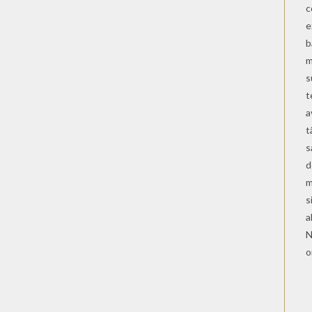
c
e
b
m
s
t
a
t
s
d
m
s
a
N
o