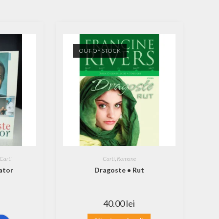
OUT OF STOCK
Carti
Carti
,
Romane
ator
Dragoste • Rut
40.00
lei