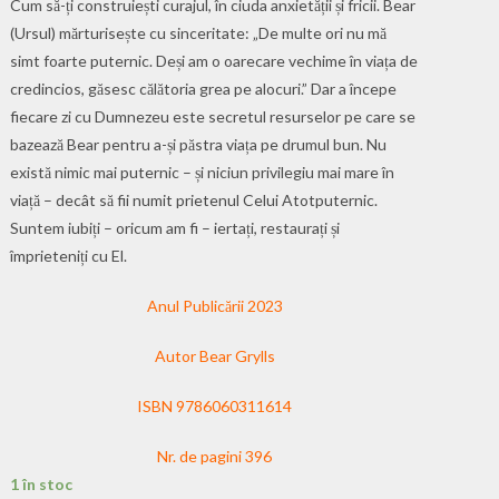
Cum să-ți construiești curajul, în ciuda anxietății și fricii. Bear
(Ursul) mărturisește cu sinceritate: „De multe ori nu mă
simt foarte puternic. Deși am o oarecare vechime în viața de
credincios, găsesc călătoria grea pe alocuri.” Dar a începe
fiecare zi cu Dumnezeu este secretul resurselor pe care se
bazează Bear pentru a-și păstra viața pe drumul bun. Nu
există nimic mai puternic – și niciun privilegiu mai mare în
viață – decât să fii numit prietenul Celui Atotputernic.
Suntem iubiți – oricum am fi – iertați, restaurați și
împrieteniți cu El.
Anul Publicării 2023
Autor Bear Grylls
ISBN 9786060311614
Nr. de pagini 396
1 în stoc