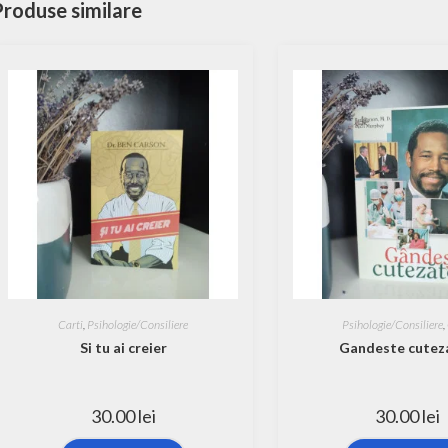
Produse similare
Carti
,
Psihologie/Consiliere
Psihologie/Consiliere
,
Si tu ai creier
Gandeste cutez
30.00
lei
30.00
lei