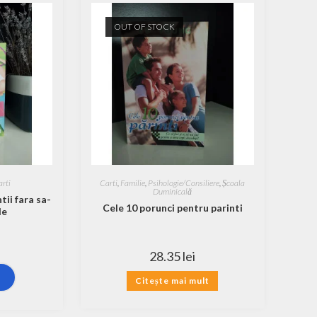
OUT OF STOCK
arti
Carti
,
Familie
,
Psihologie/Consiliere
,
Școala
Duminicală
tii fara sa-
Cele 10 porunci pentru parinti
le
28.35
lei
ș
Citește mai mult