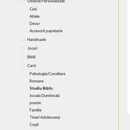
Obiecte Personalizate
Căni
Altele
Decor
Accesorii papetarie
Handmade
Jocuri
Biblii
Carti
Psihologie/Consiliere
Romane
Studiu Biblic
Școala Duminicală
poezie
Familie
Tineri Adolescenți
Copii