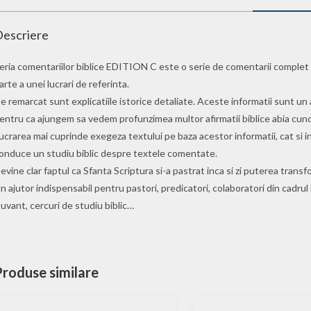
escriere
eria comentariilor biblice EDITION C este o serie de comentarii complet
arte a unei lucrari de referinta.
e remarcat sunt explicatiile istorice detaliate. Aceste informatii sunt un aj
entru ca ajungem sa vedem profunzimea multor afirmatii biblice abia cuno
ucrarea mai cuprinde exegeza textului pe baza acestor informatii, cat si i
onduce un studiu biblic despre textele comentate.
evine clar faptul ca Sfanta Scriptura si-a pastrat inca si zi puterea trans
n ajutor indispensabil pentru pastori, predicatori, colaboratori din cadrul bi
uvant, cercuri de studiu biblic…
Produse similare