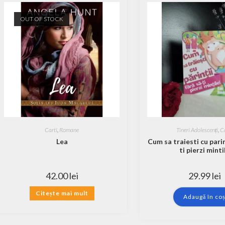
OUT OF STOCK
Carti
,
Romane
Tineri Adolescenți
,
C
Lea
Cum sa traiesti cu parin
ti pierzi minti
42.00
lei
29.99
lei
Citește mai mult
Adaugă în co