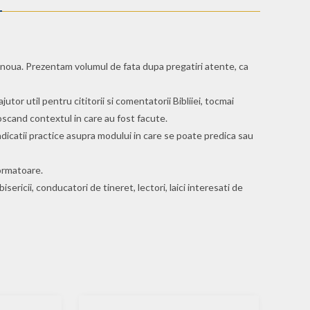
 noua. Prezentam volumul de fata dupa pregatiri atente, ca
utor util pentru cititorii si comentatorii Bibliiei, tocmai
scand contextul in care au fost facute.
ndicatii practice asupra modului in care se poate predica sau
formatoare.
sericii, conducatori de tineret, lectori, laici interesati de