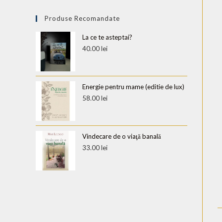
Produse Recomandate
La ce te asteptai?
40.00
lei
Energie pentru mame (editie de lux)
58.00
lei
Vindecare de o viaţă banală
33.00
lei