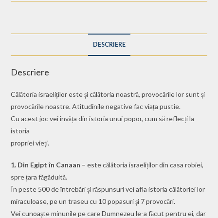
DESCRIERE
Descriere
Călătoria israeliților este și călătoria noastră, provocările lor sunt și
provocările noastre. Atitudinile negative fac viața pustie.
Cu acest joc vei învăța din istoria unui popor, cum să reflecți la
istoria
propriei vieți.
1. Din Egipt în Canaan
– este călătoria israeliților din casa robiei,
spre țara făgăduită.
În peste 500 de întrebări și răspunsuri vei afla istoria călătoriei lor
miraculoase, pe un traseu cu 10 popasuri și 7 provocări.
Vei cunoaște minunile pe care Dumnezeu le-a făcut pentru ei, dar