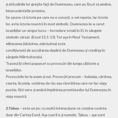
și atitudinile lor greșite față de Dumnezeu, care au făcut să amâne,
binecuvântările promise.
Se spune că istoria pe care nu o cunoști, o vei repeta. Iar istoria
lor, este istoria noastră în mod simbolic. Dumnezeu le-a cerut
israeliților un singur lucru – încredere totală în El, în sângele
simbolic vărsat. (Exod 12:1-13) Tot așa în Noul Testament,
eliberarea (izbăvirea, mântuirea) este
condiționată de ascultarea deplină de Dumnezeu și credința în
sângele Mântuitorului.
Traseul îți oferă popasuri cu provocări din lunga călătorie a
israeliților.
Provocările lor le avem și noi. Provocări precum – îndoiala, cârtirea,
cearta, lăcomia, vorbirea de rău sau răzvrătirea care ne fac viața
pustie, fără sens și amână împlinirea promisiunilor lui Dumnezeu în
viața noastră.
2.Tabuu
– este un joc cu multă interacțiune ce conține cuvinte
doar din Cartea Exod. Așa cum îi e și numele, Tabuu – așa sunt