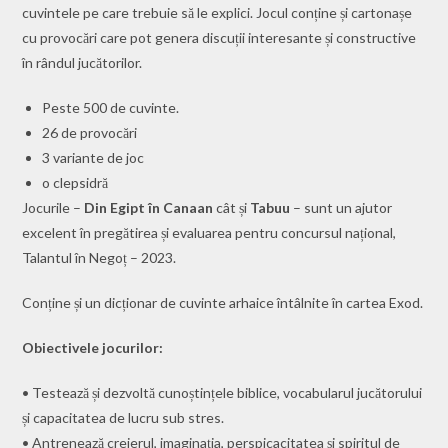
cuvintele pe care trebuie să le explici. Jocul conține și cartonașe
cu provocări care pot genera discuții interesante și constructive
în rândul jucătorilor.
Peste 500 de cuvinte.
26 de provocări
3 variante de joc
o clepsidră
Jocurile –
Din Egipt în Canaan
cât și
Tabuu
– sunt un ajutor
excelent în pregătirea și evaluarea pentru concursul național,
Talantul în Negoț – 2023.
Conține și un dicționar de cuvinte arhaice întâlnite în cartea Exod.
Obiectivele jocurilor:
• Testează și dezvoltă cunoștințele biblice, vocabularul jucătorului
și capacitatea de lucru sub stres.
• Antrenează creierul, imaginația, perspicacitatea și spiritul de