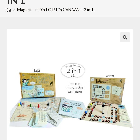
>
Magazin
>
Din EGIPT în CANAAN – 2 în 1
🔍