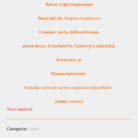
Autor: Ligia Ungureanu
Ilustrații de:
Virginia Iorgulescu
Conține: carte, 160 cartonașe,
placă de joc 2 modele f/v, 5 pioni și o clepsidră.
Greutate:
gr.
Dimensiune (cm)
:
Ambalaj: cutie de carton, cașerată și plastifiată.
Limbă:
română
Stoc epuizat
Categorie:
Jocuri