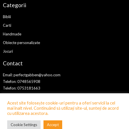
Categorii
Biblii
Carti
Handmade
Obiecte personalizate
Jocuri
Contact
Email:
perfectgabben@yahoo.com
Telefon: 0748565908
Telefon: 0753181663
Acest site folosește cookie-uri pentru a oferi servicii la cel
mai înalt nivel. Continuând să utilizați site-ul, sunteți de acord
cu utilizarea acestora.
Cookie Settings
Accept
©
Copyright 2024 perfectgabben.ro | Realizat în cadrul proiectului
WAcademy.ro