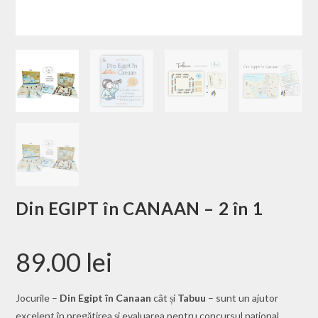
Din EGIPT în CANAAN – 2 în 1
89.00
lei
Jocurile –
Din Egipt în Canaan
cât și
Tabuu
– sunt un ajutor
excelent în pregătirea și evaluarea pentru concursul național,