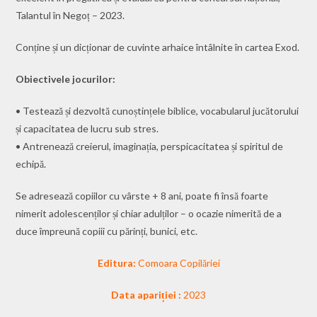
Talantul în Negoț – 2023.
Conține și un dicționar de cuvinte arhaice întâlnite în cartea Exod.
Obiectivele jocurilor:
• Testează și dezvoltă cunoștințele biblice, vocabularul jucătorului
și capacitatea de lucru sub stres.
• Antrenează creierul, imaginația, perspicacitatea și spiritul de
echipă.
Se adresează copiilor cu vârste + 8 ani, poate fi însă foarte
nimerit adolescenților și chiar adulților – o ocazie nimerită de a
duce împreună copiii cu părinți, bunici, etc.
Editura:
Comoara Copilăriei
Data apariției :
2023