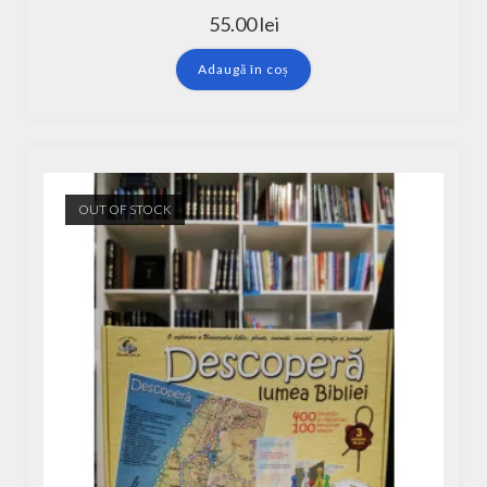
55.00
lei
Adaugă în coș
OUT OF STOCK