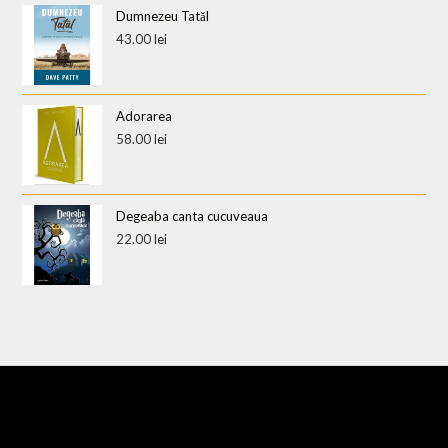
Dumnezeu Tatăl
43.00
lei
Adorarea
58.00
lei
Degeaba canta cucuveaua
22.00
lei