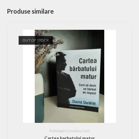
Produse similare
OUT OF STOCK
Psihologie/Consiliere
,
Carti
Cartea barbatului matur