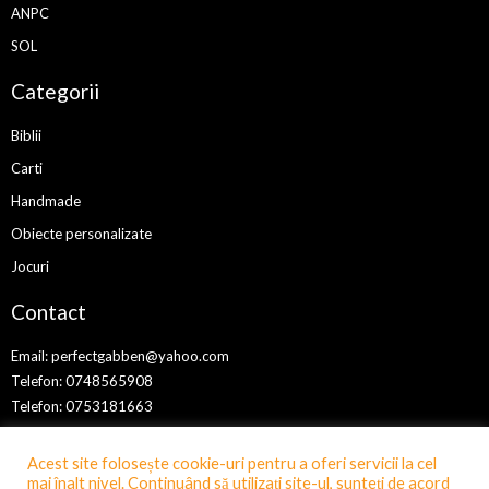
ANPC
SOL
Categorii
Biblii
Carti
Handmade
Obiecte personalizate
Jocuri
Contact
Email:
perfectgabben@yahoo.com
Telefon: 0748565908
Telefon: 0753181663
Acest site folosește cookie-uri pentru a oferi servicii la cel
mai înalt nivel. Continuând să utilizați site-ul, sunteți de acord