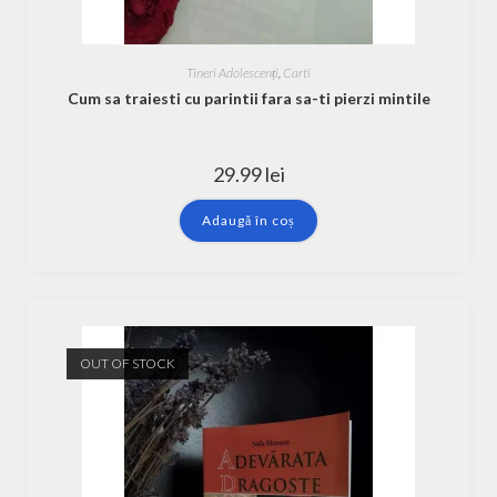
Tineri Adolescenți
,
Carti
Cum sa traiesti cu parintii fara sa-ti pierzi mintile
29.99
lei
Adaugă în coș
OUT OF STOCK