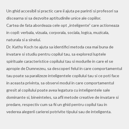
Un ghid accesibil si practic care ii ajuta pe parinti si profesori sa
discearna si sa dezvolte aptitudinile unice ale copiilor.
Cartea de fata abordeaza cele opt „inteligente” care actioneaza
in copil: verbala, vizuala, corporala, sociala, logica, muzicala,
naturala si a sinelui.
Dr. Kathy Koch te ajuta sa identifici metoda cea mai buna de
invatare si studiu pentru copilul tau, sa explorezi luptele
spirituale caracteristice copilului tau si modurile in care el se
apropie de Dumnezeu, sa descoperi felul in care comportamentul
tau poate sa paralizeze inteligentele copilului tau si ce poti face
in aceasta privinta, sa observi modul in care comportamentul
gresit al copilului poate avea legatura cu inteligentele sale
dominante si, bineinteles, sa afli metode creative de invatare si
predare, respectiv cum sa fii un ghid pentru copilul tau in
vederea alegerii carierei potrivite tipului sau de inteligenta.