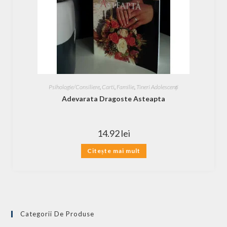
Psihologie/Consiliere
,
Carti
,
Familie
,
Tineri Adolescenți
Adevarata Dragoste Asteapta
14.92
lei
Citește mai mult
Categorii De Produse