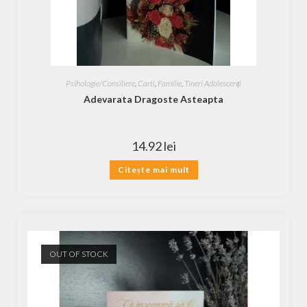
Psihologie/Consiliere
,
Carti
,
Familie
,
Tineri Adolescenți
Adevarata Dragoste Asteapta
14.92
lei
Citește mai mult
OUT OF STOCK