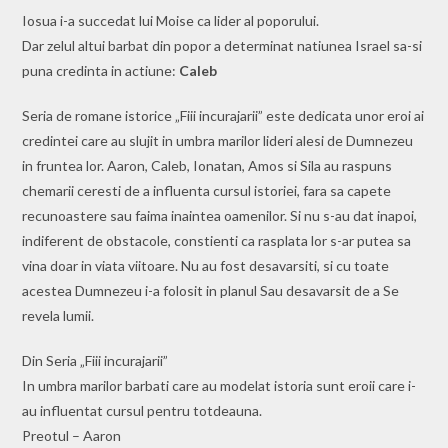
Iosua i-a succedat lui Moise ca lider al poporului.
Dar zelul altui barbat din popor a determinat natiunea Israel sa-si
puna credinta in actiune:
Caleb
Seria de romane istorice „Fiii incurajarii” este dedicata unor eroi ai
credintei care au slujit in umbra marilor lideri alesi de Dumnezeu
in fruntea lor. Aaron, Caleb, Ionatan, Amos si Sila au raspuns
chemarii ceresti de a influenta cursul istoriei, fara sa capete
recunoastere sau faima inaintea oamenilor. Si nu s-au dat inapoi,
indiferent de obstacole, constienti ca rasplata lor s-ar putea sa
vina doar in viata viitoare. Nu au fost desavarsiti, si cu toate
acestea Dumnezeu i-a folosit in planul Sau desavarsit de a Se
revela lumii.
Din Seria „Fiii incurajarii”
In umbra marilor barbati care au modelat istoria sunt eroii care i-
au influentat cursul pentru totdeauna.
Preotul – Aaron