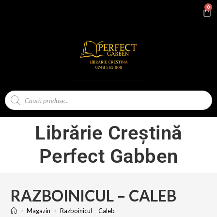
0
Librărie Creștină
Perfect Gabben
RAZBOINICUL – CALEB
>
Magazin
>
Razboinicul – Caleb