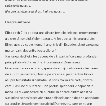
slabiciunile noastre.
El a parcurs deja acest drum inaintea noastra.
Despre autoare
Elisabeth Elliot
a fost una dintre femeile cele mai proeminente
ale crestinismului zilelor noastre. A fost sotia misionarului Jim
Elliot, ucis de catre membrii unui trib din Ecuador, si autoarea mai
multor carti devenite bestselleruri.
Pasiunea vietii ei a fost aceea de a impartasi cele mai profunde
principii ale vietii crestine: increderea in Dumnezeu,
binecuvantarea ascultarii, speranta in mijlocul durerii, chemarea
de a-i iubi pe oameni, chiar si pe vrasmasi, perspectiva biblica
asupra feminitatii si barbatiei. A scris mai multe carti, printre
care: Pasiune si puritate, Prin portile splendorii, Adapostit in
mana Lui si Consacrare cu bucurie, in fiecare dintre acestea
subliniind necesitatea absoluta a fiintei umane de a se abandona
cu totul in „bratele vesnice ale lui Dumnezeu, care te sustin