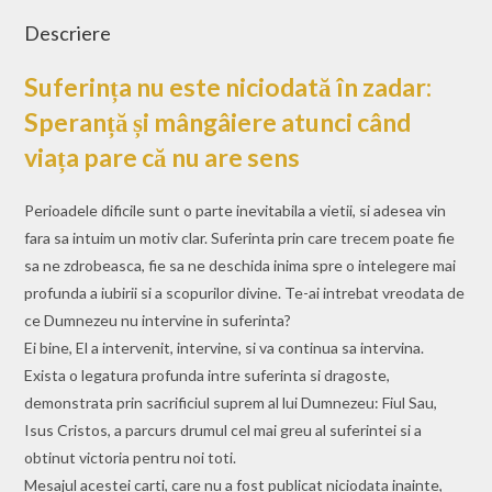
Descriere
Suferința nu este niciodată în zadar:
Speranță și mângâiere atunci când
viața pare că nu are sens
Perioadele dificile sunt o parte inevitabila a vietii, si adesea vin
fara sa intuim un motiv clar. Suferinta prin care trecem poate fie
sa ne zdrobeasca, fie sa ne deschida inima spre o intelegere mai
profunda a iubirii si a scopurilor divine. Te-ai intrebat vreodata de
ce Dumnezeu nu intervine in suferinta?
Ei bine, El a intervenit, intervine, si va continua sa intervina.
Exista o legatura profunda intre suferinta si dragoste,
demonstrata prin sacrificiul suprem al lui Dumnezeu: Fiul Sau,
Isus Cristos, a parcurs drumul cel mai greu al suferintei si a
obtinut victoria pentru noi toti.
Mesajul acestei carti, care nu a fost publicat niciodata inainte,