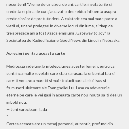
necontenit“.Vreme de cincizeci de ani, cartile, invataturile si
credinta ei plina de curaj au avut o deosebita influenta asupra
credinciosilor de pretutindeni. A calatorit cea mai mare parte a
vietii ei, tinand prelegeri in diverse locuri din lume, si timp de
treisprezece ani a fost gazda emisiunii „Gateway to Joy“, la
Societatea de Radiodifuziune Good News din Lincoln, Nebraska.
Aprecieri pentru aceasta carte
Mediteaza indelung la intelepciunea acestei femei, pentru ca
sunt inca multe revelatii care stau sa rasara la orizontul tau si
care-ti vor arata maretii si mai stralucitoare ale lui Isus si
frumuseti uluitoare ale Evangheliei Lui. Lasa ca adevarurile
eterne pe care le vei gasi in aceasta carte nou-nouta sa-ti dea un
imbold nou.
— Joni Eareckson Tada
*
Cartea aceasta are un mesaj personal, autentic, profund din