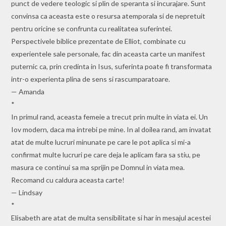
punct de vedere teologic si plin de speranta si incurajare. Sunt
convinsa ca aceasta este o resursa atemporala si de nepretuit
pentru oricine se confrunta cu realitatea suferintei.
Perspectivele biblice prezentate de Elliot, combinate cu
experientele sale personale, fac din aceasta carte un manifest
puternic ca, prin credinta in Isus, suferinta poate fi transformata
intr-o experienta plina de sens si rascumparatoare.
— Amanda
*
In primul rand, aceasta femeie a trecut prin multe in viata ei. Un
Iov modern, daca ma intrebi pe mine. In al doilea rand, am invatat
atat de multe lucruri minunate pe care le pot aplica si mi-a
confirmat multe lucruri pe care deja le aplicam fara sa stiu, pe
masura ce continui sa ma sprijin pe Domnul in viata mea.
Recomand cu caldura aceasta carte!
— Lindsay
*
Elisabeth are atat de multa sensibilitate si har in mesajul acestei