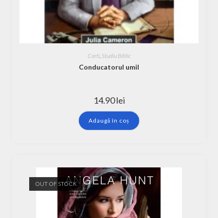
Carti
,
Studiu Biblic
Conducatorul umil
14.90
lei
Adaugă în coș
OUT OF STOCK