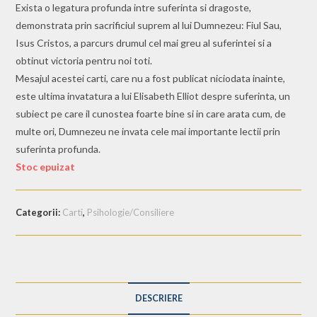
Exista o legatura profunda intre suferinta si dragoste,
demonstrata prin sacrificiul suprem al lui Dumnezeu: Fiul Sau,
Isus Cristos, a parcurs drumul cel mai greu al suferintei si a
obtinut victoria pentru noi toti.
Mesajul acestei carti, care nu a fost publicat niciodata inainte,
este ultima invatatura a lui Elisabeth Elliot despre suferinta, un
subiect pe care il cunostea foarte bine si in care arata cum, de
multe ori, Dumnezeu ne invata cele mai importante lectii prin
suferinta profunda.
Stoc epuizat
Categorii:
Carti
,
Psihologie/Consiliere
DESCRIERE