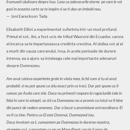
frumuseti uluitoare despre Isus. Lasa ca adevarurile eterne pe care le vei
gasi in aceasta carte sa te inspire si sa-ti dea un imbold nou.
— Joni Eareckson Tada
Elisabeth Elliot a experimentat suferinta intr-un mod profund.
Primul ei sot, Jim, a fost ucis de tribul Waoroni din Ecuador, carora
el incerca sa le impartaseasca credinta crestina. Al doilea sot al ei
a murit din cauza cancerului. Insa, in acele perioade de durere
intensa, ea a ajuns sa inteleaga cele mai importante adevaruri
despre Dumnezeu.
Am avut cateva experiente grele in viata mea, la fel cum si tu ai avut
probabil, si nu pot spune ca stiu exact prin ce treci. Dar pot spune ca Il
cunosc pe Acela care stie. Daca nu primesti raspuns la rugaciunile tale in
felul in care te astepti, sa stii ca Dumnezeu nu a promis ca totul va fi bine
din punct de vedere omenesc. Dar a facut o promisiune extraordinara: El
va fi cu tine. Pentru ca El este Domnul, Dumnezeul tau.
Daca invatam sa-L cunoastem pe Dumnezeu in durerea noastra,
ajungem sa-L cunoastem ca pe un Mare-Preot caruia Ii pasa de