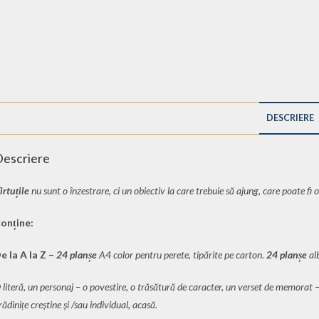
DESCRIERE
escriere
irtuțile
nu sunt o înzestrare, ci un obiectiv la care trebuie să
ajung, care poate fi 
onține:
e la A la Z –
24 planșe
A4 color pentru perete, tipărite pe carton.
24
planșe
alb
 literă, un personaj – o povestire, o trăsătură de caracter, un verset de memorat – 
rădinițe creștine și /sau individual, acasă.