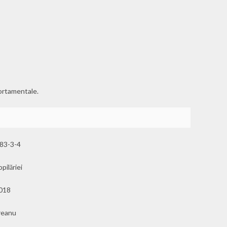
portamentale.
83-3-4
ilăriei
2018
reanu