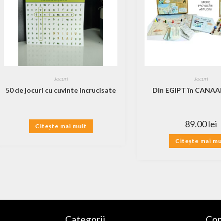
Jocuri
Jocuri
50 de jocuri cu cuvinte incrucisate
Din EGIPT în CANAAN
89.00
lei
Citește mai mult
Citește mai mu
Categorii
Con