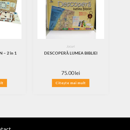
Jocuri
 – 2 în 1
DESCOPERĂ LUMEA BIBLIEI
75.00
lei
lt
Citește mai mult
tact