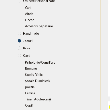
Obiecte Personalizate
Căni
Altele
Decor
Accesorii papetarie
Handmade
Jocuri
Biblii
Carti
Psihologie/Consiliere
Romane
Studiu Biblic
Școala Duminicală
poezie
Familie
Tineri Adolescenți
Copii