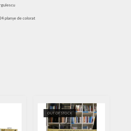
orgulescu
24 planșe de colorat
OUT OF STOCK