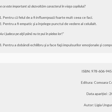
e ce este important să dezvoltăm caracterul în viaţa copilului?
Pentru că felul de a fi influenţează foarte mult ceea ce faci.
Pentru a fi empatic şi a înţelege punctul de vedere al celuilalt.
Nu-i judeca pe alţii până nu te pui în pielea lor
!”
Pentru a dobândi echilibru şi a face faţă impulsurilor emoţionale şi com
ISBN: 978-606-945
Editura: Comoara Cop
Data apariției : 
Autor: Ligia Ungu