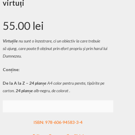
virtuți
55.00
lei
Virtuțile
nu sunt o înzestrare, ci un obiectiv la care trebuie
să
ajung, care poate fi obținut prin efort propriu și prin harul lui
Dumnezeu.
Conține:
De la A la Z –
24 planșe
A4 color pentru perete, tipărite pe
carton.
24
planșe
alb-negru, de colorat .
ISBN: 978-606-94583-3-4