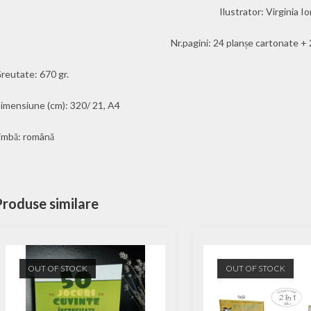
Ilustrator: Virginia I
Nr.pagini: 24 planșe cartonate + 
reutate: 670 gr.
imensiune (cm): 320/ 21, A4
imbă: română
Produse similare
OUT OF STOCK
OUT OF STOCK